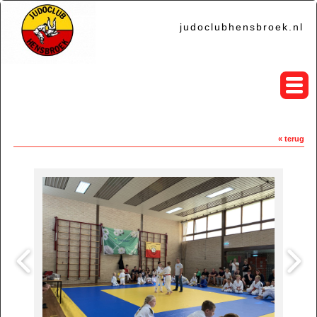
judoclubhensbroek.nl
« terug