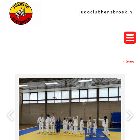
judoclubhensbroek.nl
« terug