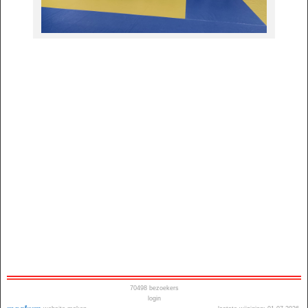
70498
bezoekers
login